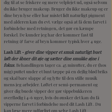
dig til at se friskere og mere velplejet ud, også selvom
du ikke bruger makeup. Bruger du ikke makeup og er
dine bryn lyse eller har mistet lidt naturligt pigment
med alderen kan du evt. vælge også at få dem farvet i
forbindelse med retningen, det gør en kæmpe
forskel. De kunder jeg har der kommer fast til
retning & farve af bryn kommer typisk hver 4 uge.
Lash Lift
- giver dine vipper et smuk naturligt buet
løft der åbner dit øje og sætter dine smukke øjne i
fokus
.
Behandlingen tager ca. 45 minutter, du er (hos
mig) puttet under et lunt tæppe på en dejlig blød briks
og skal bare slappe af og lytte til den stille musik
mens jeg arbejder. Løftet er semi-permanent og
giver dig buede vipper der gør vippebukkeren
overflødig i 4-6 uger, hvis du ønsker det kan du få
vipperne farvet i forbindelse med dit Lash Lift . Du
kan læse mere udførligt om selve Lash Lift