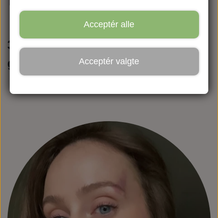
Acceptér alle
3 små skønhedsbehandliger der
Acceptér valgte
gør en stor forskel