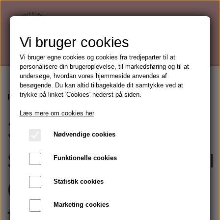
Vi bruger cookies
Vi bruger egne cookies og cookies fra tredjeparter til at
personalisere din brugeroplevelse, til markedsføring og til at
undersøge, hvordan vores hjemmeside anvendes af
besøgende. Du kan altid tilbagekalde dit samtykke ved at
trykke på linket 'Cookies' nederst på siden.
Forside
Beautybloggen
3 små skønhedsbehandlinger der
Læs mere om cookies her
3 små
Nødvendige cookies
skønhedsbehandli
Funktionelle cookies
der gør en stor
Statistik cookies
Marketing cookies
forskel