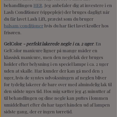
behandlingen
HER
. Jeg anbefaler dig at investere i en
Lash Conditioner (vippepleje) der bruges dagligt når
du får lavet Lash Lift, præcist som du bruger
balsam/conditioner
hvis du har fået lavet krøller hos
frisøren.
GelColor
- perfekt lakerede negle i ca. 2 uger
. En
GelColor manicure ligner på mange måder en
klassisk manicure, men den neglelak der bruges
holder efter belysning i en speciel lampe i ca. 2 uger
uden at skalle. Har kunder der kan gå med den 3
uger, hvis de syntes udvoksningen af neglen bliver
for tydelig lakerer de bare over med almindelig lak til
den sidste uges tid. Hos mig sætter jeg 45 minutter af
til behandlingen og dine negle kan puttes i lommen
umiddelbart efter du har taget hånden ud af lampen
sidste gang, der er ingen
tørretid.