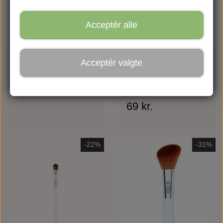
Acceptér alle
Blending Brush
IDUN Precision
Acceptér valgte
Eye Brush
89 kr.
89 kr.
69 kr.
69 kr.
-22%
-31%