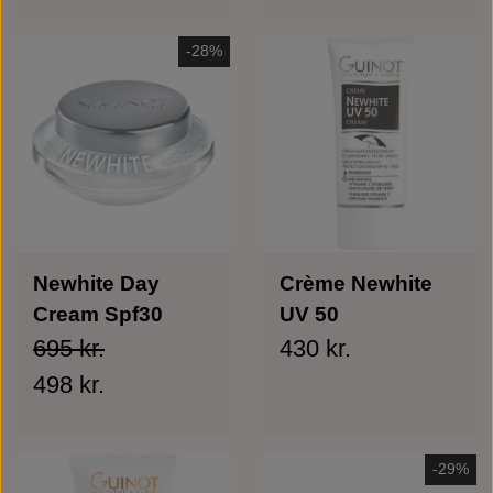
-28%
Newhite Day
Crème Newhite
Cream Spf30
UV 50
695 kr.
430 kr.
498 kr.
-29%