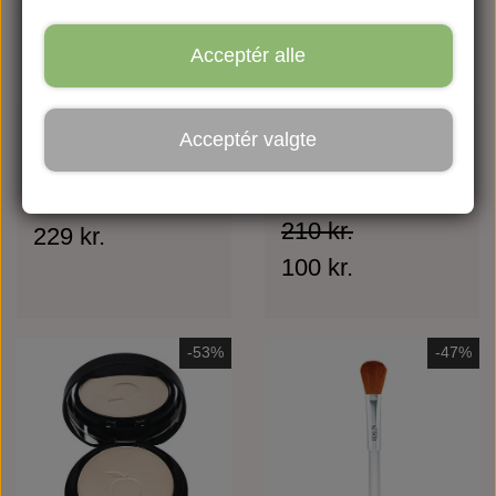
Acceptér alle
Sun Powder Duo
Tilda Translucent
Acceptér valgte
Case
Illuminating
Mineral Powder
395 kr.
210 kr.
229 kr.
100 kr.
-53%
-47%