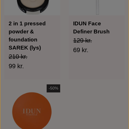
2 in 1 pressed
IDUN Face
powder &
Definer Brush
foundation
129 kr.
SAREK (lys)
69 kr.
210 kr.
99 kr.
-50%