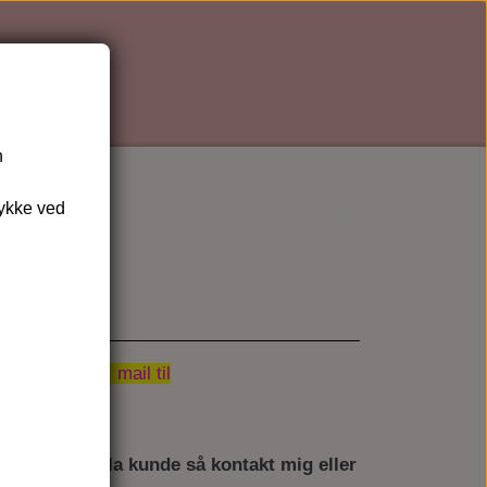
n
tykke ved
se i besked, mail til
5720
 du pHformula kunde så kontakt mig eller