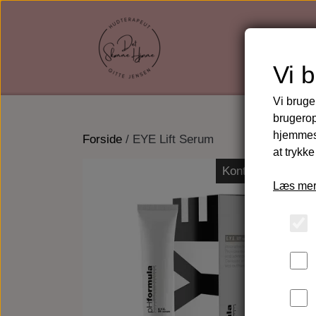
Vi 
Vi bruge
brugerop
hjemmesi
Forside
EYE Lift Serum
at trykke
Kontakt mig for k
Læs mer