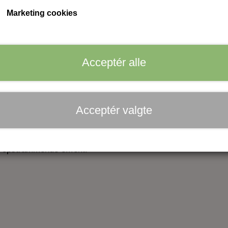
kom ind på klinikken
Marketing cookies
Acceptér alle
 kompleks. Prolifting-kompleks og InTensor-ekstrakt der give
tesen. Beroligende Glycine sojafrøekstrakt, koffein mindske
Acceptér valgte
idanter beskytter mod sollys, blåt lys og IR
mtidig giver en kølende og opfriskende effekt. Husk også a
n opstrammende efffekt.