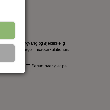
r en både langvarig og øjeblikkelig
r hævelser og øger microcirkulationen,
t påføre EYE LIFT Serum over øjet på