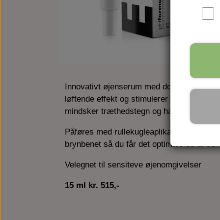
Innovativt øjenserum med dobbelt løftende
løftende effekt og stimulerer kollagensyn
mindsker træthedstegn og hævelser. Antiox
Påføres med rullekugleaplikatoren, der sa
brynbenet så du får det optimale ud af de
Velegnet til sensiteve øjenomgivelser
15 ml kr. 515,-