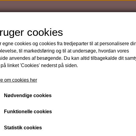
bruger cookies
r egne cookies og cookies fra tredjeparter til at personalisere di
levelse, til markedsføring og til at undersøge, hvordan vores
de anvendes af besøgende. Du kan altid tilbagekalde dit sam
 på linket 'Cookies' nederst på siden.
EYE Lift Serum
øb
e om cookies her
Varenummer: pH160
Nødvendige cookies
pHformula sælges KUN på klinikken eller ved henvendel
Funktionelle cookies
info@detskoennehjoerne.dk eller på telefon/SMS 2612
Statistik cookies
pHformula produkter kan ikke købes online, men er