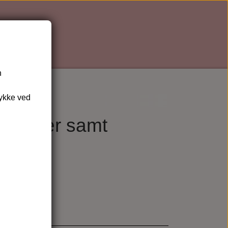
n
tykke ved
& vipper samt