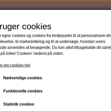
bruger cookies
r egne cookies og cookies fra tredjeparter til at personalisere di
levelse, til markedsføring og til at undersøge, hvordan vores
de anvendes af besøgende. Du kan altid tilbagekalde dit sam
r
Gavekort Farve af bryn & vipper samt retning af Bryn
 på linket 'Cookies' nederst på siden.
Gavekort Farve af bryn 
e om cookies her
retning af Bryn
Nødvendige cookies
299 kr.
Funktionelle cookies
Varenummer: GK 003
Statistik cookies