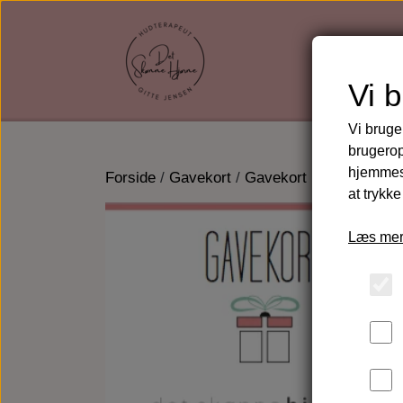
Vi 
Vi bruge
brugerop
hjemmesi
Forside
Gavekort
Gavekort Bryn & Vippe
at trykke
Læs mer