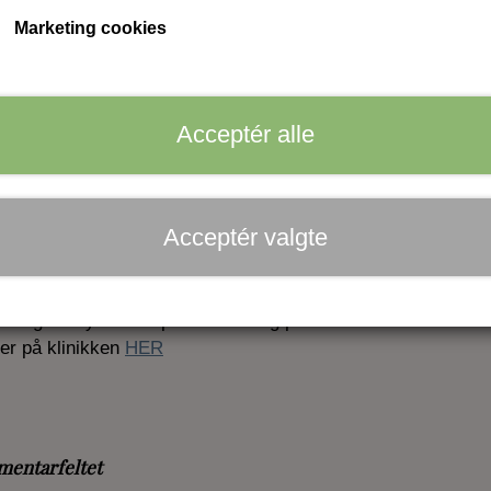
Gavekort til farve af bryn & vipper samt retning af bry
Marketing cookies
Gavekort
Acceptér alle
Gavekort på mail
Antal
Acceptér valgte
Tilføj til kurv
etning af bryn med special voks og pincet.
er på klinikken
HER
mentarfeltet