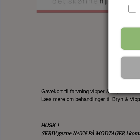
Gavekort til farvning vipper & bryn samt r
Læs mere om behandlinger til Bryn & Vipp
HUSK !
SKRIV gerne NAVN PÅ MODTAGER
i kom