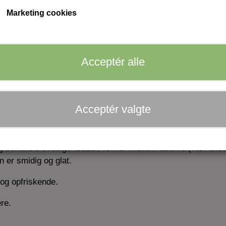
Marketing cookies
Antal
Tilføj til kurv
Acceptér alle
Acceptér valgte
fer og mentol.
e og behandle svedige fødder, revner mellem tæerne (vær eks
 er smidig og glat.
 og opfriskende.
ere.