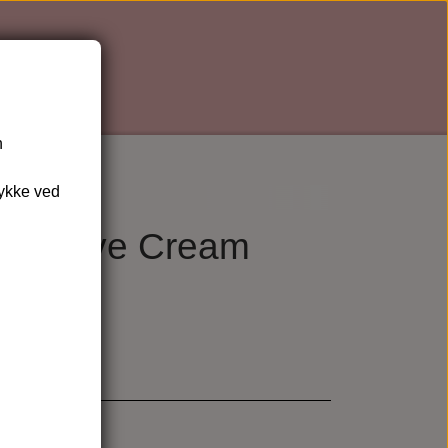
n
tykke ved
Intensive Cream