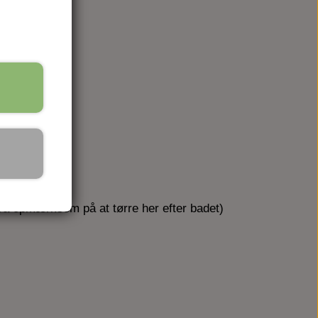
tra opmærksom på at tørre her efter badet)