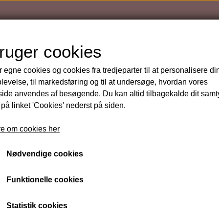
bruger cookies
r egne cookies og cookies fra tredjeparter til at personalisere di
levelse, til markedsføring og til at undersøge, hvordan vores
de anvendes af besøgende. Du kan altid tilbagekalde dit sam
ft Blå - Intensive Cream
 på linket 'Cookies' nederst på siden.
Gehwol Fusskraft Blå - 
e om cookies her
109 kr.
Nødvendige cookies
Funktionelle cookies
Varenummer: GEH 007
Statistik cookies
Fodcreme til tør ru hud og svedige fødder.