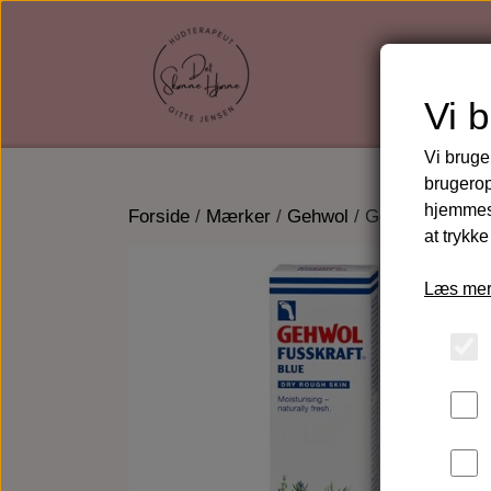
Vi 
Vi bruge
brugerop
hjemmesi
Forside
Mærker
Gehwol
Gehwol Fusskra
at trykke
Læs mer