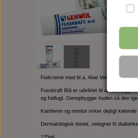
Fodcreme med bl.a. Aloe Vera, Urea, kam
Fusskraft Blå er udviklet til at forebygg
og fodlugt. Genopbygger huden så den igen
Kamferen og mentol virker dejligt kølende
Dermatologisk testet, velegnet til diabetik
125ml.