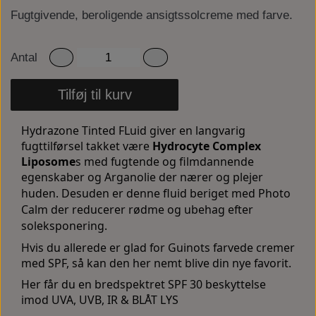
Fugtgivende, beroligende ansigtssolcreme med farve.
Antal
Tilføj til kurv
Hydrazone Tinted FLuid giver en langvarig
fugttilførsel takket være
Hydrocyte Complex
Liposome
s med fugtende og filmdannende
egenskaber
og
Arganolie der nærer og plejer
huden.
Desuden er denne fluid beriget med Photo
Calm der reducerer rødme og ubehag efter
soleksponering.
Hvis du allerede er glad for Guinots farvede cremer
med SPF, så kan den her nemt blive din nye favorit.
Her får du en bredspektret SPF 30 beskyttelse
imod
UVA,
UVB,
IR &
BLÅT LYS