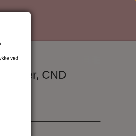
n
tykke ved
 Remover, CND