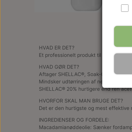
HVAD ER DET?
Et professionelt produkt til aftagnin
HVAD GØR DET?
Aftager SHELLAC®, Soak-Off gels, negle
Mindsker udtørringen af neglene og den
SHELLAC® 20% hurtigere end ren acet
HVORFOR SKAL MAN BRUGE DET?
Det er den hurtigste og mest effektiv
INGREDIENSER OG FORDELE:
Macadamianøddeolie
: Sænker fordamp