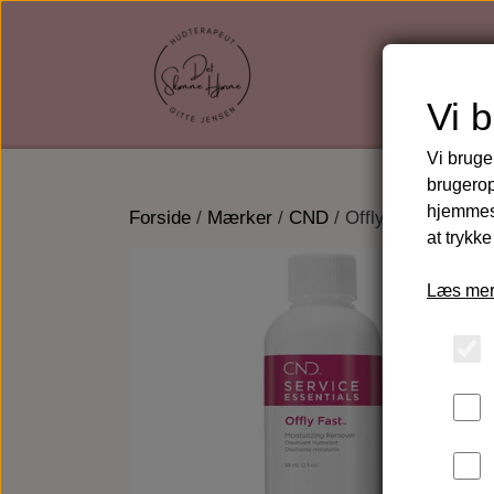
Vi 
Vi bruge
brugerop
hjemmesi
Forside
Mærker
CND
Offly Fast Moist
at trykke
Læs mer