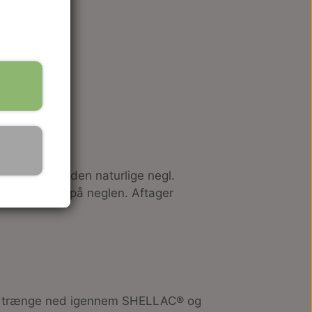
om er påsat den naturlige negl.
ide pletter på neglen. Aftager
et trænge ned igennem SHELLAC® og