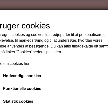
bruger cookies
r egne cookies og cookies fra tredjeparter til at personalisere di
levelse, til markedsføring og til at undersøge, hvordan vores
de anvendes af besøgende. Du kan altid tilbagekalde dit sam
urizing Remover, CND
 på linket 'Cookies' nederst på siden.
Offly Fast Moisturizing
e om cookies her
49 kr.
Nødvendige cookies
Funktionelle cookies
Varenummer: CND 18042
Statistik cookies
Remover, lakfjerner til Shellac og neglelak