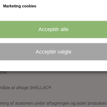
Marketing cookies
Antal
Tilføj til kurv
Acceptér alle
g af SHELLAC® og VINYLUX™.
Acceptér valgte
lak, akryl, lim og VINYLUX™ samt opløser plast tipper s
 omkringliggende hud samt eliminerer forekomsten af hv
one.
e måde at aftage SHELLAC®.
ning af acetonen under aftagningen og lader produkt