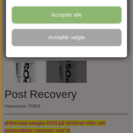
Acceptér alle
Acceptér valgte
Post Recovery
Varenummer: PH018
pHformula sælges KUN på klinikken eller ved
henvendelse i besked, mail til