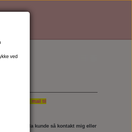
n
tykke ved
se i besked, mail til
5720
 du pHformula kunde så kontakt mig eller