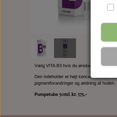
Vælg VITA B3 hvis du ønsker en sund og s
Den indeholder et højt koncentreret B3 cr
pigmentforandringer og ældning af huden.
50ml. kr. 575,-
Pumpetube