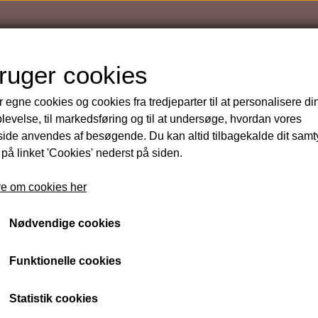
bruger cookies
r egne cookies og cookies fra tredjeparter til at personalisere di
levelse, til markedsføring og til at undersøge, hvordan vores
de anvendes af besøgende. Du kan altid tilbagekalde dit sam
 på linket 'Cookies' nederst på siden.
VITA B Creme
øb
e om cookies her
Varenummer: PH024
Nødvendige cookies
pHformula sælges KUN på klinikken eller ved henvendel
Funktionelle cookies
info@detskoennehjoerne.dk eller på telefon/SMS 2612
Statistik cookies
pHformula produkter kan ikke købes online, men er