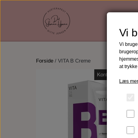
Vi 
Vi bruge
brugerop
hjemmesi
Forside
VITA B Creme
at trykke
Kontakt mig for k
Læs mer