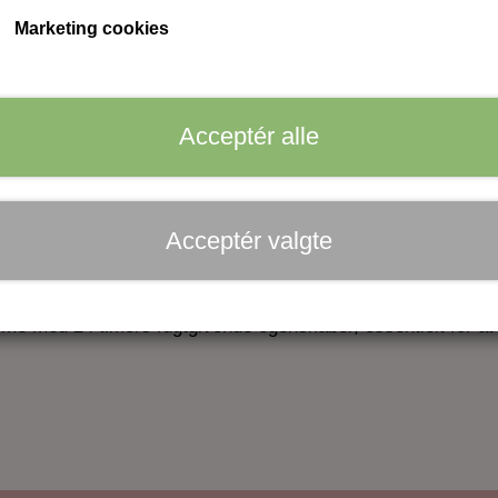
kom ind på klinikken
Marketing cookies
Acceptér alle
Acceptér valgte
trålende hud.
eme med 24 timers fugtgivende egenskaber, essentielt for a