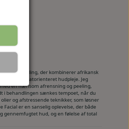
ansigtsbehandling, der kombinerer afrikansk
gisk resultatorienteret hudpleje. Jeg
ter med en nænsom afrensning og peeling,
idt i behandlingen sænkes tempoet, når du
lier og afstressende teknikker, som løsner
 Facial er en sanselig oplevelse, der både
og gennemfugtet hud, og en følelse af total