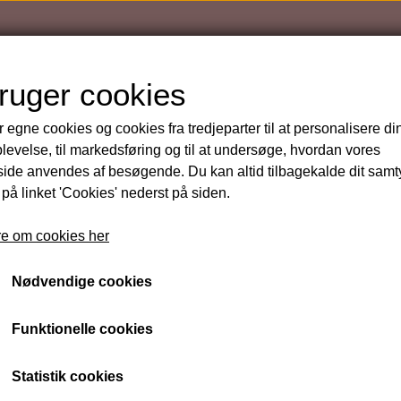
bruger cookies
r egne cookies og cookies fra tredjeparter til at personalisere di
levelse, til markedsføring og til at undersøge, hvordan vores
de anvendes af besøgende. Du kan altid tilbagekalde dit sam
kort SKØN Signature Facial
 på linket 'Cookies' nederst på siden.
Gavekort SKØN Signatur
e om cookies her
Fra 749 kr.
Nødvendige cookies
Varenummer: GK 013
Funktionelle cookies
SKØN Signature Facial - en sanseligt oplev
Gavekort
Statistik cookies
Gavekort