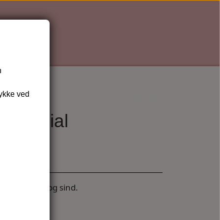
n
tykke ved
e Facial
else for hud og sind.