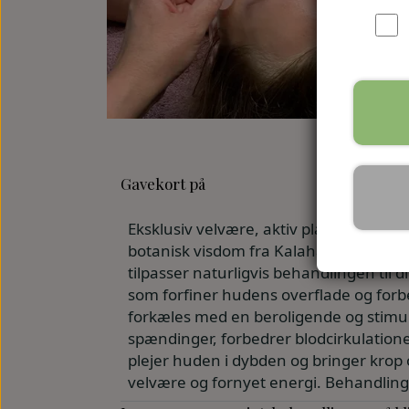
Gavekort på
Eksklusiv velvære, aktiv plantekraft o
botanisk visdom fra Kalahari ørkenen 
tilpasser naturligvis behandlingen til
som forfiner hudens overflade og forb
forkæles med en beroligende og stimul
spændinger, forbedrer blodcirkulatione
plejer huden i dybden og bringer krop 
velvære og fornyet energi. Behandling