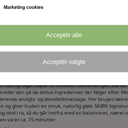
Marketing cookies
Gavekort på mail
Gavekort fysisk fremsendt
Antal
Acceptér alle
Tilføj til kurv
Acceptér valgte
g dyb massage i én luksusbehandling Oplev en holistisk 
med moderne hudterapi, naturens botanik med højteknolo
 din hud og tager højde for årstiden. Behandlingen star
ereder den på de aktive ingredienser der følger efter. M
erende ansigts- og dekolletémassage. Her bruges lækre o
n og giver huden en smuk, naturlig glød. SKØN Signature
og sind i ro, så du går herfra med en balanceret, næret 
en varer ca. 75 minutter