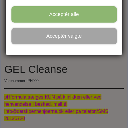
Acceptér alle
Acceptér valgte
GEL Cleanse
Varenummer: PH009
pHformula sælges KUN på klinikken eller ved
henvendelse i besked, mail til
info@detskoennehjoerne.dk eller på telefon/SMS
26125720